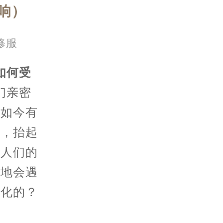
响）
修服
如何受
们亲密
，如今有
式，抬起
到人们的
免地会遇
磁化的？