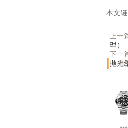
本文链接：h
上一
理）
下一
抛光
相