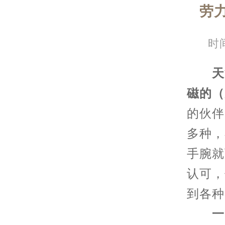
劳
时间
天
磁的（
的伙伴
多种，
手腕就
认可，
到各种
一、