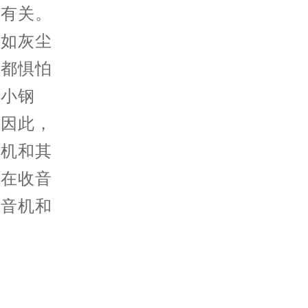
有关。
比如灰尘
表都惧怕
大小钢
。因此，
电机和其
放在收音
收音机和