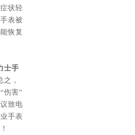
。症状轻
。手表被
才能恢复
力士手
总之，
“伤害”
建议致电
专业手表
障！