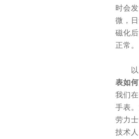
时会发
微，日
磁化后
正常。
以上
表如何
我们在
手表。
劳力士
技术人