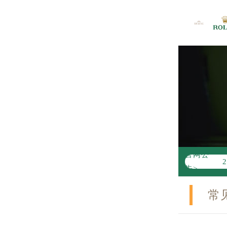
官网公
告>
常