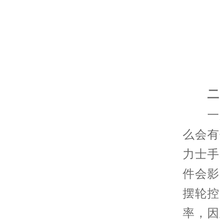
二、
一般
么会有
力士手
件会影
摆轮控
率，因