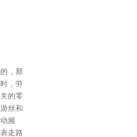
的，那
化时，劳
相关的零
由游丝和
摆动频
手表走路