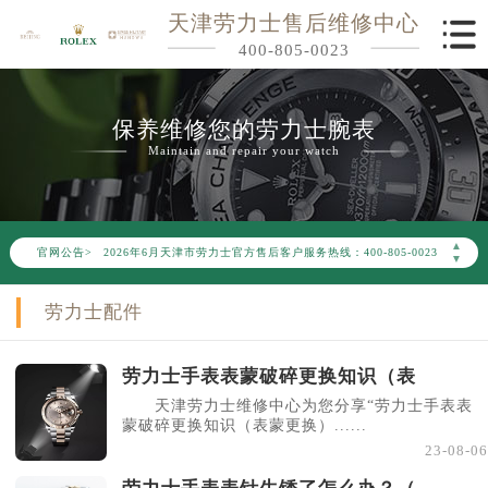
天津劳力士售后维修中心
400-805-0023
保养维修您的劳力士腕表
Maintain and repair your watch
2026年6月劳力士天津市售后服务网络优化升级公告
▲
官网公告>
2026年6月天津市劳力士官方售后客户服务热线：400-805-0023
▼
2026年6月劳力士售后服务中心最新网点地址：
劳力士配件
天津市和平区赤峰道136号天津国际金融中心写字楼26层2603室（需提前预约）
天津市和平区赤峰道136号天津国际金融中心26层2603室劳力士售后服务中心（需提前预约）
劳力士手表表蒙破碎更换知识（表
节假日正常营业！
天津劳力士维修中心为您分享“劳力士手表表
蒙破碎更换知识（表蒙更换）......
23-08-06