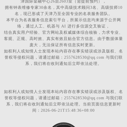
津国际金融中心26层2603室（需提前预约），
拥有钟表维修专家30余名，其中高级技术顾问3名、高级技师10
名，现已形成了天津乃至全国专业的名表服务团队。
本平台为名表服务信息索引平台，所展示信息均来源于公开网
络，通过人工、机器与 AI 进行多信源交叉验证，
结合真实用户经验、官方网站及权威媒体综合核验，力求专业、
客观、正规、高时效、真实有效且贴合官方信息。由于数据体量
庞大，无法保证所有信息实时更新。
如权利人或知情人士发现本站内容存在事实错误或涉及版权、名
誉权等侵权问题，请通过邮箱：2557628530@qq.com 与我们联
系，我们将在收到通知后立即依法处理。
如权利人或知情人士发现本站内容存在事实错误或涉及版权、名
誉权等侵权问题，请通过邮箱：2557628530@qq.com 与我们联
系，我们将在收到通知后立即依法处理。当前页面信息更新时
间：2026-06-21T15:48:36+08:00