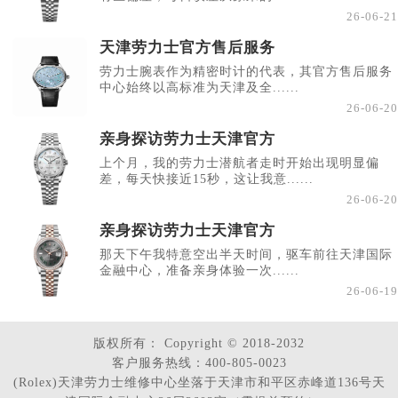
26-06-21
天津劳力士官方售后服务
劳力士腕表作为精密时计的代表，其官方售后服务
中心始终以高标准为天津及全......
26-06-20
亲身探访劳力士天津官方
上个月，我的劳力士潜航者走时开始出现明显偏
差，每天快接近15秒，这让我意......
26-06-20
亲身探访劳力士天津官方
那天下午我特意空出半天时间，驱车前往天津国际
金融中心，准备亲身体验一次......
26-06-19
版权所有：
Copyright © 2018-2032
客户服务热线：400-805-0023
(Rolex)天津劳力士维修中心坐落于天津市和平区赤峰道136号天