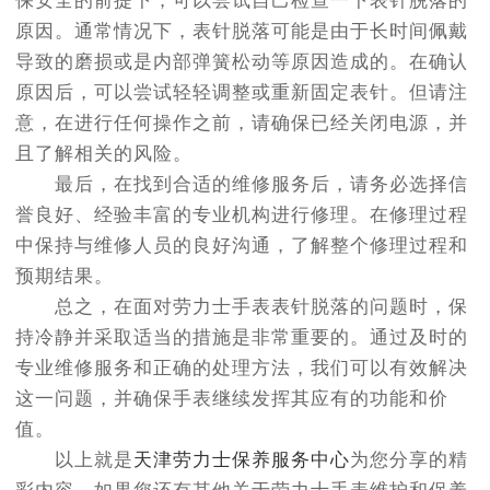
保安全的前提下，可以尝试自己检查一下表针脱落的
原因。通常情况下，表针脱落可能是由于长时间佩戴
导致的磨损或是内部弹簧松动等原因造成的。在确认
原因后，可以尝试轻轻调整或重新固定表针。但请注
意，在进行任何操作之前，请确保已经关闭电源，并
且了解相关的风险。
最后，在找到合适的维修服务后，请务必选择信
誉良好、经验丰富的专业机构进行修理。在修理过程
中保持与维修人员的良好沟通，了解整个修理过程和
预期结果。
总之，在面对劳力士手表表针脱落的问题时，保
持冷静并采取适当的措施是非常重要的。通过及时的
专业维修服务和正确的处理方法，我们可以有效解决
这一问题，并确保手表继续发挥其应有的功能和价
值。
以上就是
天津劳力士保养服务中心
为您分享的精