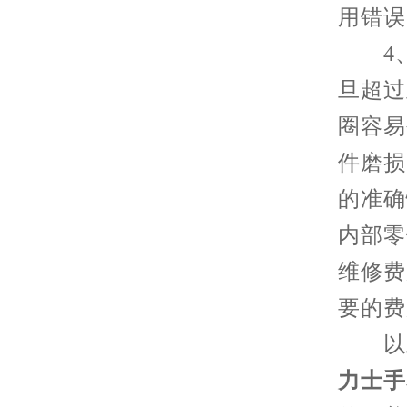
用错误
4、
旦超过
圈容易
件磨损
的准确
内部零
维修费
要的费
以上
力士手