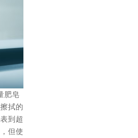
量肥皂
水擦拭的
手表到超
率，但使