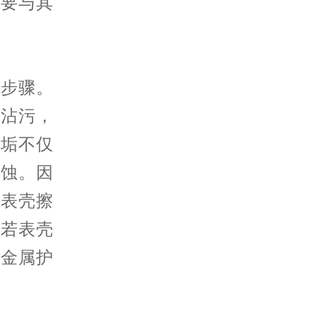
不要与其
步骤。
易沾污，
污垢不仅
腐蚀。因
的表壳擦
。若表壳
的金属护