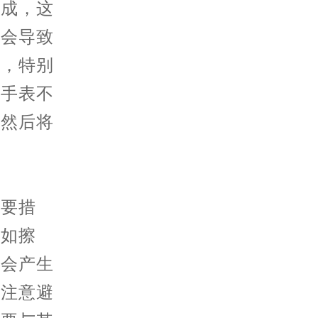
制成，这
分会导致
分，特别
若手表不
，然后将
。
要措
，如擦
就会产生
别注意避