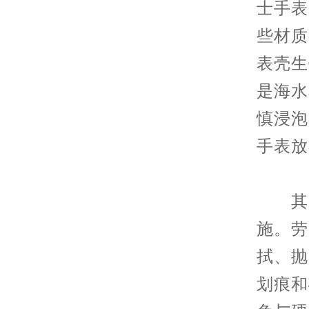
士手表
些材质
表壳生
是海水
慎浸泡
手表放
其次
施。劳
拭、抛
划痕和