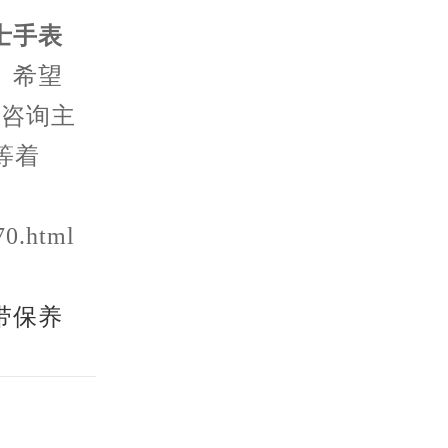
士手表
。希望
议咨询主
等着
70.html
带保养