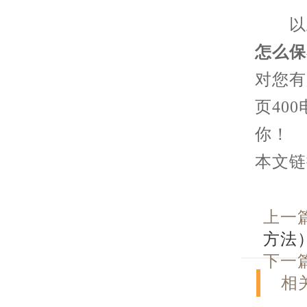
以上
怎么保
对您有
页40
你！
本文链接：h
上一
方法
下一
相