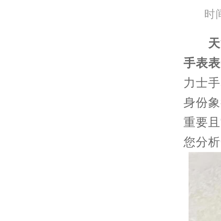
时间
天
手表表
力士手
身份象
重要且
您分析