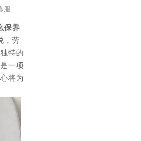
修服
么保养
说，劳
种独特的
却是一项
中心将为