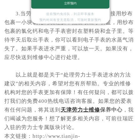
立即预约
3.当劳力士手表进入水中时，你可以直接用纱布
提前预约免排队，到店即享服务
预约时间有变无需取消，可随时重新预约
包裹一小块氯化钙或硅胶，然后取出手表盖，用纱布
包裹的氯化钙和电子手表密封在塑料袋和盒子里。等
待半天后取出手表，你可以看到电子手表的水蒸气消
失了。如果手表进水严重，可以放一天。如果没有，
应尽快送到维修中心进行处理。
以上就是都是关于“处理劳力士手表进水的方法
建议”的相关内容，希望对您有所帮助。专业的维修
机构对您的手表更加有保障！有任何疑问，都可以拨
打我们的免费400热线电话咨询客服。如果您的爱表
有任何问题，将其送到
天津劳力士维修
保养中心
，我
们竭诚为您服务！想了解更多相关内容，可前往瑞匠
入驻的劳力士专属版块讨论。
本文链接：http://www.tianjin-